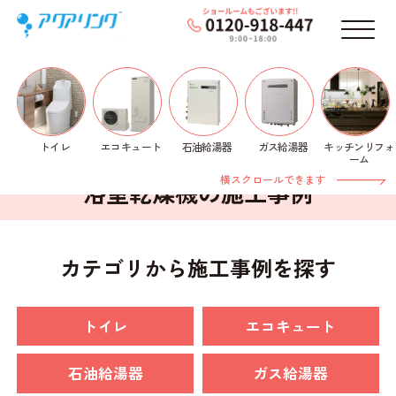
メニ
トイレ
石油給湯器
ガス給湯器
キッチンリフォ
エコキュート
ホーム
>
施工事例
> 浴室乾燥機
ーム
横スクロールできます
浴室乾燥機の施工事例
カテゴリから施工事例を探す
トイレ
エコキュート
石油給湯器
ガス給湯器