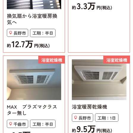
3.3万
約
円(税込)
換気扇から浴室暖房換
気へ
長野市
工期：半日
12.7万
約
円(税込)
浴室乾燥機
浴室乾燥機
MAX プラズマクラス
浴室暖房乾燥機
ター無し
長野市
工期：1日
千曲市
工期：半日
9.5万
約
円(税込)