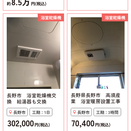
8.5万
約
円(税込)
浴室乾燥機
浴室乾燥機
長野県長野市 高須産
長野市 浴室乾燥機交
業 浴室暖房設置工事
換 給湯器も交換
長野市
工期：3時間
長野市
工期：1日
70,400
302,000
円(税込)
円(税込)