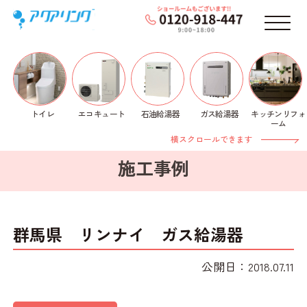
メニ
トイレ
石油給湯器
ガス給湯器
キッチンリフォ
エコキュート
ホーム
>
施工事例
>
ガス給湯器
> 群馬県 リンナ
ーム
イ ガス給湯器
横スクロールできます
施工事例
群馬県 リンナイ ガス給湯器
公開日：2018.07.11